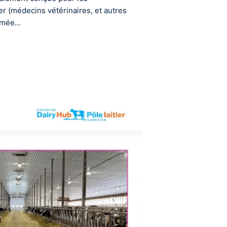
ier (médecins vétérinaires, et autres
nimée…