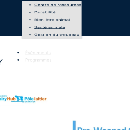
Centre de ressources
Durabilité
Bien-être animal
Santé animale
Gestion du troupeau
Événements
r
Programmes