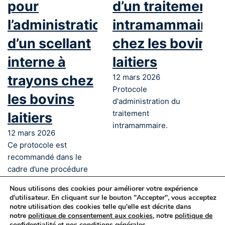
pour
d’un traitement
l’administration
intramammaire
d’un scellant
chez les bovins
interne à
laitiers
trayons chez
12 mars 2026
Protocole
les bovins
d'administration du
traitement
laitiers
intramammaire.
12 mars 2026
Ce protocole est
recommandé dans le
cadre d’une procédure
de tarissement.
Nous utilisons des cookies pour améliorer votre expérience
d'utilisateur. En cliquant sur le bouton "Accepter", vous acceptez
←
1
2
3
→
notre utilisation des cookies telle qu'elle est décrite dans
notre
politique de consentement aux cookies
, notre
politique de
© 2025 Les producteurs laitiers du
confidentialité
et nos
conditions générales
.