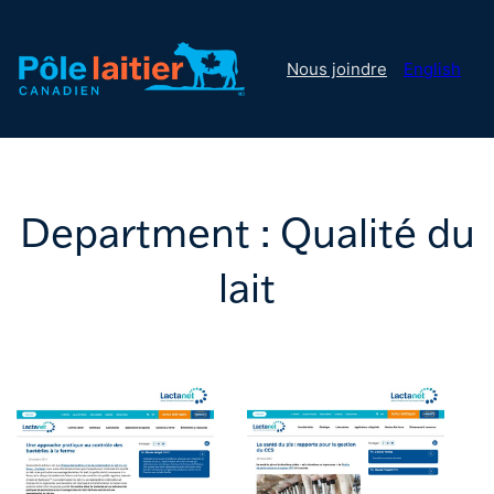
Nous joindre
English
Department :
Qualité du
lait