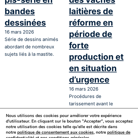
bandes
laitières de
dessinées
réforme en
16 mars 2026
période de
Série de dessins animés
forte
abordant de nombreux
sujets liés à la mastite.
production et
en situation
d’urgence
16 mars 2026
Procédures de
tarissement avant le
transport.
Nous utilisons des cookies pour améliorer votre expérience
d'utilisateur. En cliquant sur le bouton "Accepter", vous acceptez
←
1
2
3
→
notre utilisation des cookies telle qu'elle est décrite dans
notre
politique de consentement aux cookies
, notre
politique de
© 2025 Les producteurs laitiers du
confidentialité
et nos
conditions générales
.